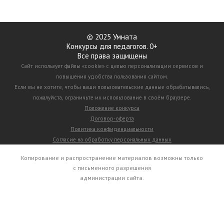
© 2025 Умната
Конкурсы для педагогов. 0+
Все права защищены
Сайт использует файлы «cookie» с целью персонализации сервисов и
повышения удобства пользования сайтом.
Если вы не хотите, чтобы ваши пользовательские данные обрабатывались,
пожалуйста, ограничьте их использование в своём браузере.
Положение конкурса
Договор-оферта
Политика конфиденциальности
Согласие на обработку персональных данных
Копирование и распространение материалов возможны только
с письменного разрешения
администрации сайта.