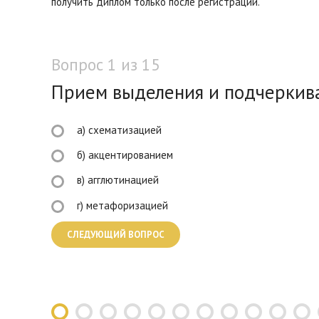
получить диплом только после регистрации.
Вопрос 1 из 15
Прием выделения и подчеркива
а) схематизацией
б) акцентированием
в) агглютинацией
г) метафоризацией