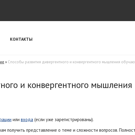
КОНТАКТЫ
ние
»
Способы развития дивергентного и конвергентного мышления обуча
тного и конвергентного мышления
рации
или
входа
(если уже зарегистрированы).
вам получить представление о теме и сложности вопросов. Полно