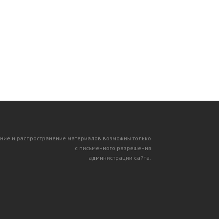
ние и распространение материалов возможны только
с письменного разрешения
администрации сайта.