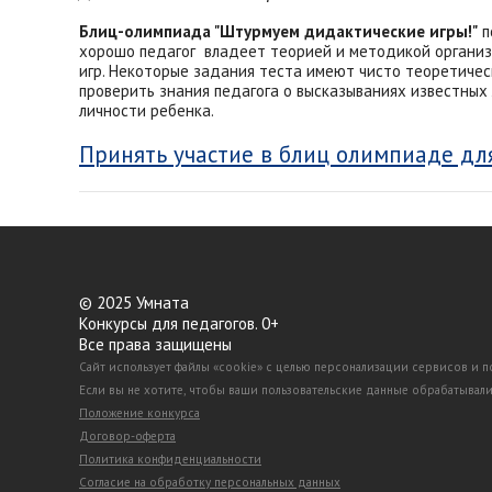
Блиц-олимпиада "Штурмуем дидактические игры!"
п
хорошо педагог владеет теорией и методикой органи
игр. Некоторые задания теста имеют чисто теоретичес
проверить знания педагога о высказываниях известных 
личности ребенка.
Принять участие в блиц олимпиаде дл
© 2025 Умната
Конкурсы для педагогов. 0+
Все права защищены
Сайт использует файлы «cookie» с целью персонализации сервисов и 
Если вы не хотите, чтобы ваши пользовательские данные обрабатывалис
Положение конкурса
Договор-оферта
Политика конфиденциальности
Согласие на обработку персональных данных