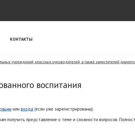
КОНТАКТЫ
ьных учреждений, классных руководителей, а также заместителей директо
ованного воспитания
рации
или
входа
(если уже зарегистрированы).
вам получить представление о теме и сложности вопросов. Полно