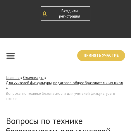
Вход или
регистрация
ПРИНЯТЬ УЧАСТИЕ
Главная
»
Олимпиады
»
Для учителей физкультуры, педагогов общеобразовательных школ
»
Вопросы по технике безопасности для учителей физкультуры в
школе
Вопросы по технике
безопасности для учителей