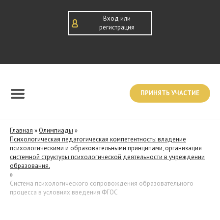
Вход или
регистрация
ПРИНЯТЬ УЧАСТИЕ
Главная
»
Олимпиады
»
Психологическая педагогическая компетентность: владение
психологическими и образовательными принципами, организация
системной структуры психологической деятельности в учреждении
образования.
»
Система психологического сопровождения образовательного
процесса в условиях введения ФГОС