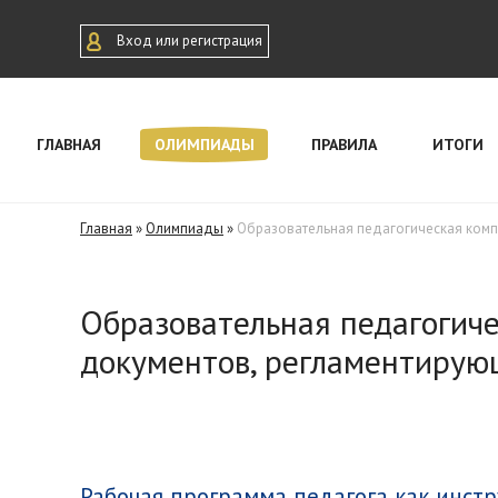
Вход или регистрация
ГЛАВНАЯ
ОЛИМПИАДЫ
ПРАВИЛА
ИТОГИ
Главная
»
Олимпиады
»
Образовательная педагогическая компе
Образовательная педагогиче
документов, регламентирующ
Рабочая программа педагога как инст