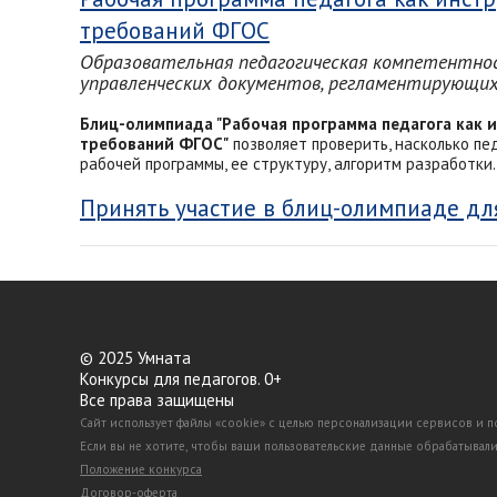
требований ФГОС
Образовательная педагогическая компетентно
управленческих документов, регламентирующих
Блиц-олимпиада "Рабочая программа педагога как 
требований ФГОС"
позволяет проверить, насколько пе
рабочей программы, ее структуру, алгоритм разработки.
Принять участие в блиц-олимпиаде дл
© 2025 Умната
Конкурсы для педагогов. 0+
Все права защищены
Сайт использует файлы «cookie» с целью персонализации сервисов и 
Если вы не хотите, чтобы ваши пользовательские данные обрабатывалис
Положение конкурса
Договор-оферта