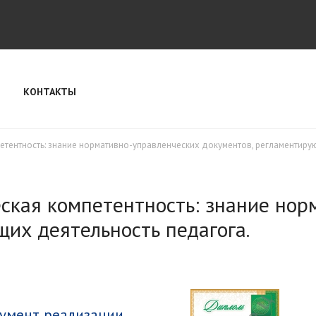
КОНТАКТЫ
тентность: знание нормативно-управленческих документов, регламентиру
ская компетентность: знание нор
их деятельность педагога.
румент реализации